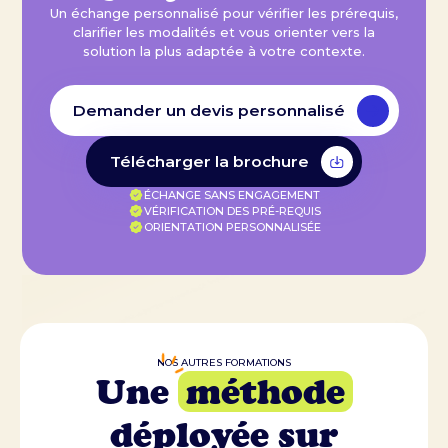
Un échange personnalisé pour vérifier les prérequis,
clarifier les modalités et vous orienter vers la
solution la plus adaptée à votre contexte.
Demander un devis personnalisé
Télécharger la brochure
ÉCHANGE SANS ENGAGEMENT
VÉRIFICATION DES PRÉ-REQUIS
ORIENTATION PERSONNALISÉE
NOS AUTRES FORMATIONS
Une
méthode
déployée sur