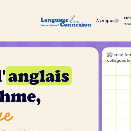
No
À propos
res
'
anglais
thme,
ge