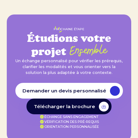
PROCHAINE ÉTAPE
Étudions votre
Ensemble
projet
Un échange personnalisé pour vérifier les prérequis,
clarifier les modalités et vous orienter vers la
solution la plus adaptée à votre contexte.
Demander un devis personnalisé
Télécharger la brochure
ÉCHANGE SANS ENGAGEMENT
VÉRIFICATION DES PRÉ-REQUIS
ORIENTATION PERSONNALISÉE